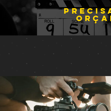
PRECIS
orça