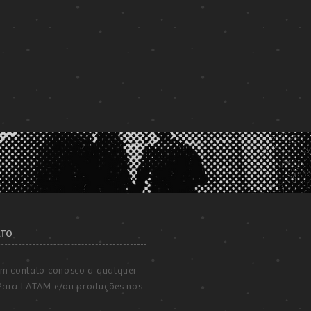
ATO
em contato conosco a qualquer
Para LATAM e/ou produções nos