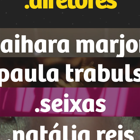
.diretores
aihara marjo
.paula trabuls
.seixas
.natália reis