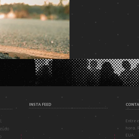
INSTA FEED
CONT
l
Entre 
hora. 
teúdo
EUA:
o