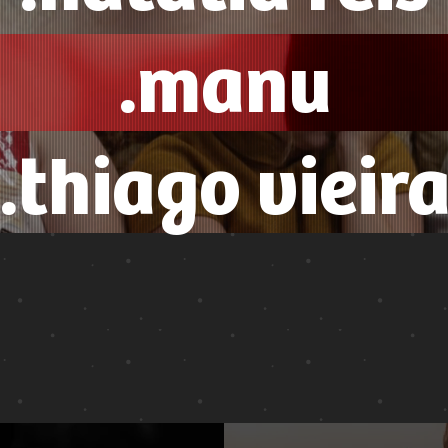
.manu
.thiago vieir