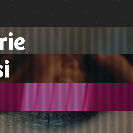
rie
i