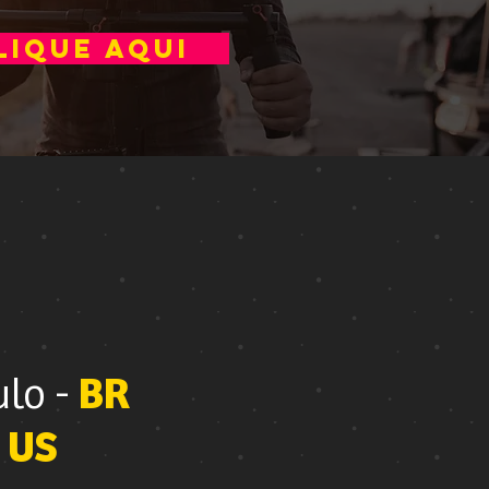
LIQUE AQUI
lo -
BR
-
US