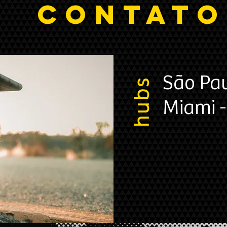
CONTATO
São Pau
hubs
Miami 