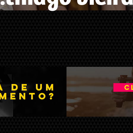
A DE UM
C
mento?