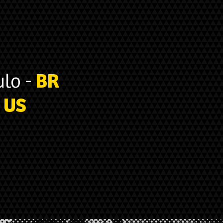
lo -
BR
-
US