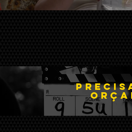
PRECIS
orça