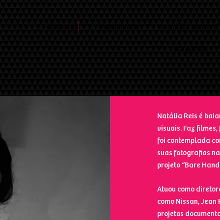
diretores
publicidade
branded content
corporate
Natália Reis é bai
visuais. Faz filmes
foi contemplada co
suas fotografias na
projeto “Bare Hand
Atuou como diretor
como Nissan, Jean 
projetos documenta