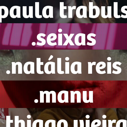
.paula trabuls
.seixas
.natália reis
.manu
.thiago vieir