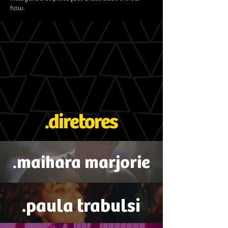
how.
.diretores
.maihara marjorie
.paula trabulsi