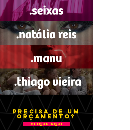
.seixas
.natália reis
.manu
.thiago vieira
PRECISA DE UM
orçamento?
CLIQUE AQUI