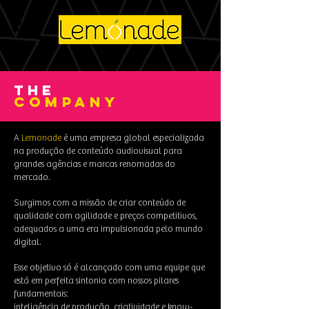
THE
COMPANY
A
Lemonade
é uma empresa global especializada
na produção de conteúdo audiovisual para
grandes agências e marcas renomadas do
mercado.
Surgimos com a missão de criar conteúdo de
qualidade com agilidade e preços competitivos,
adequados a uma era impulsionada pelo mundo
digital.
Esse objetivo só é alcançado com uma equipe que
está em perfeita sintonia com nossos pilares
fundamentais:
inteligência de produção, criatividade e know-