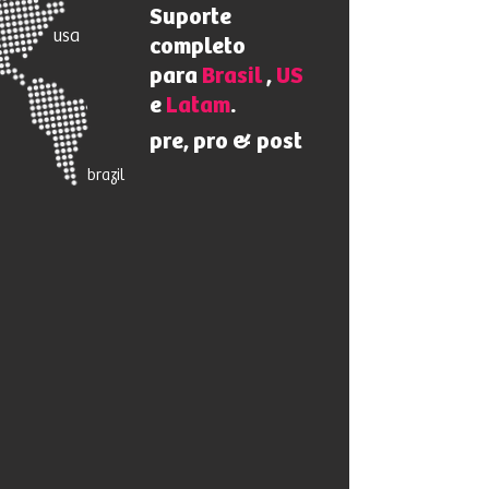
Suporte
usa
completo
para
Brasil
,
US
e
Latam
.
pre, pro &
post
brazil